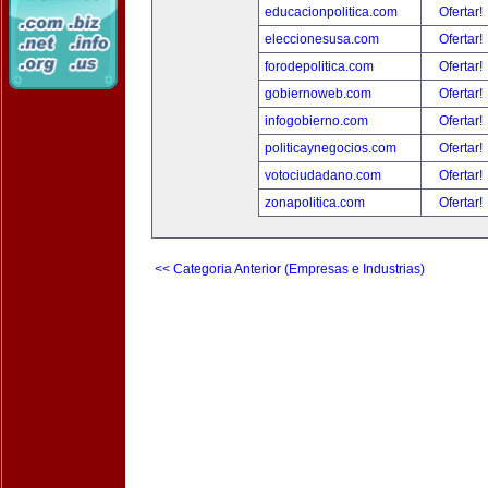
educacionpolitica.com
Ofertar!
eleccionesusa.com
Ofertar!
forodepolitica.com
Ofertar!
gobiernoweb.com
Ofertar!
infogobierno.com
Ofertar!
politicaynegocios.com
Ofertar!
votociudadano.com
Ofertar!
zonapolitica.com
Ofertar!
<< Categoria Anterior (Empresas e Industrias)