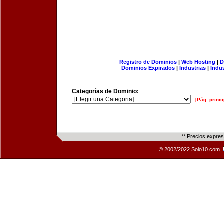
Registro de Dominios
|
Web Hosting
|
D
Dominios Expirados
|
Industrias
|
Indu
Categorías de Dominio:
[Pág. princi
** Precios expre
© 2002/2022 Solo10.com