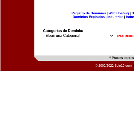
Registro de Dominios
|
Web Hosting
|
D
Dominios Expirados
|
Industrias
|
Indu
Categorías de Dominio:
[Pág. princi
** Precios expre
© 2002/2022 Solo10.com